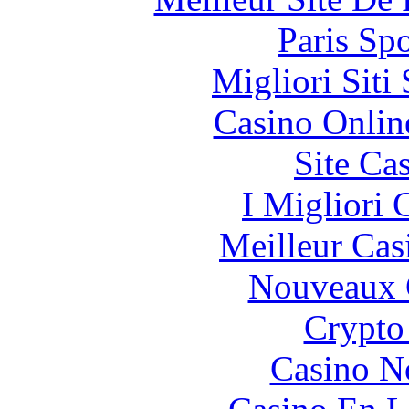
Paris Spo
Migliori Sit
Casino Onlin
Site Ca
I Migliori
Meilleur Cas
Nouveaux 
Crypto
Casino N