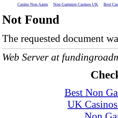
Casino Non Aams
Non Gamstop Casinos UK
Best Ca
Not Found
The requested document was
Web Server at fundingroa
Check
Best Non Ga
UK Casinos
Non Ga